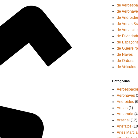
de Aeroesp
de Aeronave
de Andróide
de Armas Br
de Armas de
de Divindad
de Espaçon
de Guerreir
de Naves
de Ordens
de Veículos
Categorias
Aeroespaço
Aeronaves
(
Andróides
(6
Armas
(1)
Armoraria
(4
Arsenal
(12)
Artefatos
(10
Artes Marcia