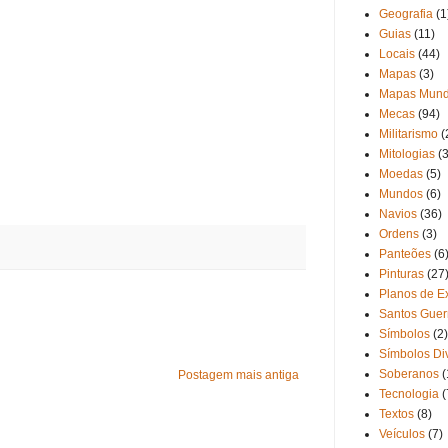
Geografia
(1
Guias
(11)
Locais
(44)
Mapas
(3)
Mapas Mund
Mecas
(94)
Militarismo
(
Mitologias
(3
Moedas
(5)
Mundos
(6)
Navios
(36)
Ordens
(3)
Panteões
(6
Pinturas
(27
Planos de Ex
Santos Guer
Símbolos
(2)
Símbolos Di
Soberanos
(
Postagem mais antiga
Tecnologia
(
Textos
(8)
Veículos
(7)