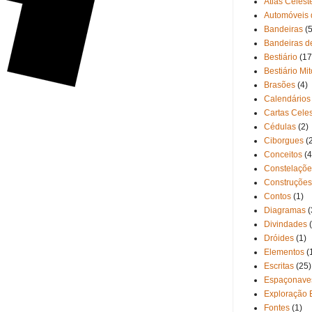
Atlas Celest
Automóveis 
Bandeiras
(5
Bandeiras d
Bestiário
(17
Bestiário Mi
Brasões
(4)
Calendários
Cartas Cele
Cédulas
(2)
Ciborgues
(
Conceitos
(4
Constelaçõe
Construções
Contos
(1)
Diagramas
(
Divindades
Dróides
(1)
Elementos
(
Escritas
(25)
Espaçonave
Exploração 
Fontes
(1)