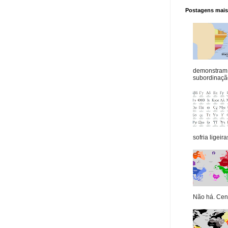
Postagens mais 
demonstram 
subordinação
sofria ligeiras
Não há. Cená