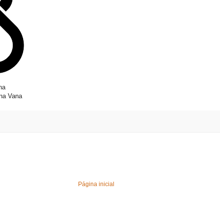
na
ana Vana
Página inicial