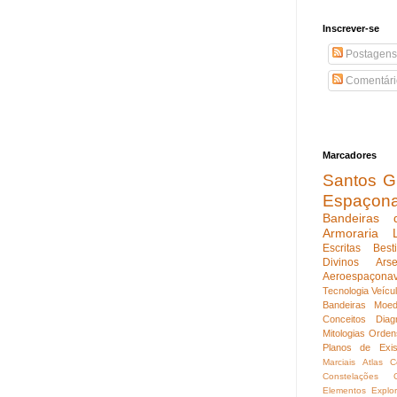
Inscrever-se
Postagens
Comentári
Marcadores
Santos Gu
Espaçon
Bandeiras 
Armoraria
Escritas
Best
Divinos
Ars
Aeroespaçona
Tecnologia
Veícu
Bandeiras
Moed
Conceitos
Diag
Mitologias
Orden
Planos de Exis
Marciais
Atlas C
Constelações
Elementos
Explo