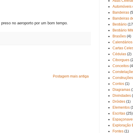
Atlas Celest
Automóveis 
Bandeiras
(5
Bandeiras d
m, preso no aeroporto por um bom tempo.
Bestiário
(17
Bestiário Mi
Brasões
(4)
Calendários
Cartas Cele
Cédulas
(2)
Ciborgues
(
Conceitos
(4
Constelaçõe
Postagem mais antiga
Construções
Contos
(1)
Diagramas
(
Divindades
Dróides
(1)
Elementos
(
Escritas
(25)
Espaçonave
Exploração 
Fontes
(1)