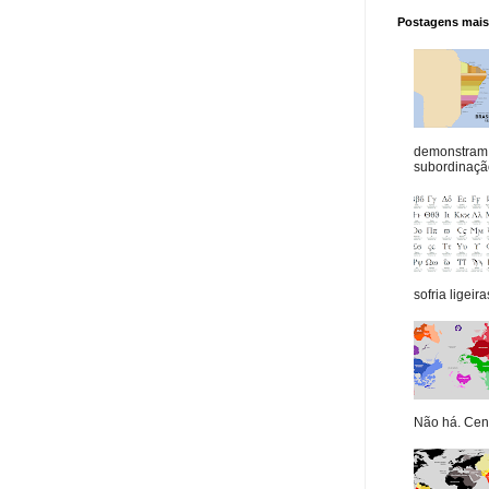
Postagens mais 
demonstram 
subordinação
sofria ligeiras
Não há. Cená