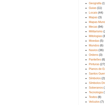
Geografia
(1
Guias
(11)
Locais
(44)
Mapas
(3)
Mapas Mund
Mecas
(94)
Militarismo
(
Mitologias
(3
Moedas
(5)
Mundos
(6)
Navios
(36)
Ordens
(3)
Panteões
(6
Pinturas
(27
Planos de Ex
Santos Guer
Símbolos
(2)
Símbolos Di
Soberanos
(
Tecnologia
(
Textos
(8)
Veículos
(7)