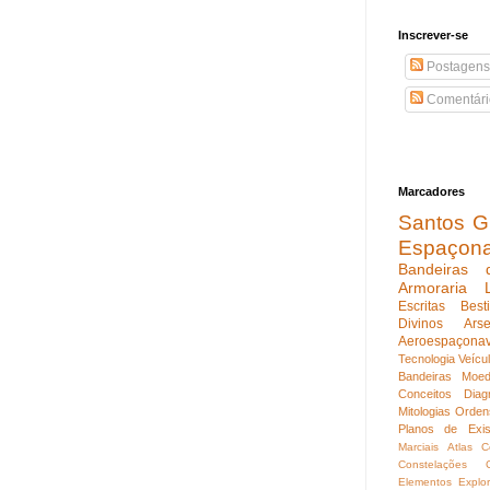
Inscrever-se
Postagens
Comentári
Marcadores
Santos Gu
Espaçon
Bandeiras 
Armoraria
Escritas
Best
Divinos
Ars
Aeroespaçona
Tecnologia
Veícu
Bandeiras
Moed
Conceitos
Diag
Mitologias
Orden
Planos de Exis
Marciais
Atlas C
Constelações
Elementos
Explo