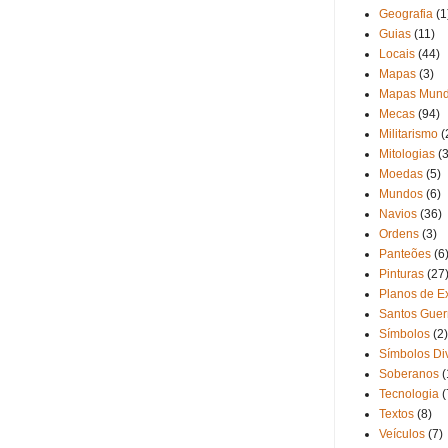
Geografia
(1
Guias
(11)
Locais
(44)
Mapas
(3)
Mapas Mund
Mecas
(94)
Militarismo
(
Mitologias
(3
Moedas
(5)
Mundos
(6)
Navios
(36)
Ordens
(3)
Panteões
(6
Pinturas
(27
Planos de Ex
Santos Guer
Símbolos
(2)
Símbolos Di
Soberanos
(
Tecnologia
(
Textos
(8)
Veículos
(7)