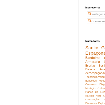
Inscrever-se
Postagens
Comentári
Marcadores
Santos Gu
Espaçon
Bandeiras 
Armoraria
Escritas
Best
Divinos
Ars
Aeroespaçona
Tecnologia
Veícu
Bandeiras
Moed
Conceitos
Diag
Mitologias
Orden
Planos de Exis
Marciais
Atlas C
Constelações
Elementos
Explo