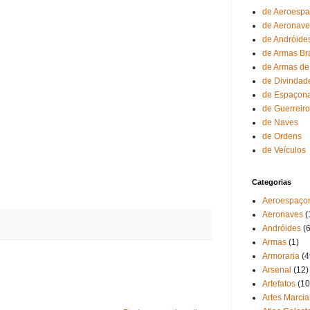
de Aeroesp
de Aeronave
de Andróide
de Armas Br
de Armas de
de Divindad
de Espaçon
de Guerreir
de Naves
de Ordens
de Veículos
Categorias
Aeroespaço
Aeronaves
(
Andróides
(6
Armas
(1)
Armoraria
(4
Arsenal
(12)
Artefatos
(10
Artes Marcia