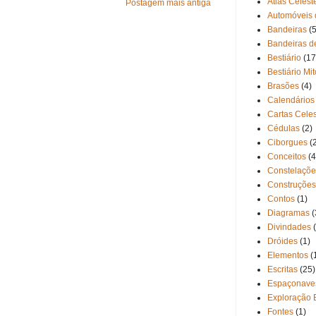
Atlas Celest
Postagem mais antiga
Automóveis 
Bandeiras
(5
Bandeiras d
Bestiário
(17
Bestiário Mi
Brasões
(4)
Calendários
Cartas Cele
Cédulas
(2)
Ciborgues
(
Conceitos
(4
Constelaçõe
Construções
Contos
(1)
Diagramas
(
Divindades
Dróides
(1)
Elementos
(
Escritas
(25)
Espaçonave
Exploração 
Fontes
(1)