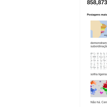
858,87
Postagens mais 
demonstram 
subordinação
sofria ligeiras
Não há. Cená