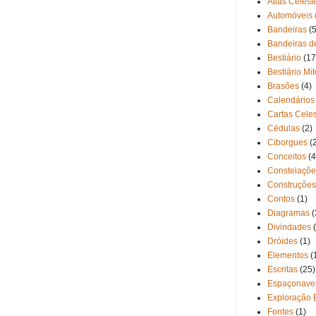
Atlas Celest
Automóveis 
Bandeiras
(5
Bandeiras d
Bestiário
(17
Bestiário Mi
Brasões
(4)
Calendários
Cartas Cele
Cédulas
(2)
Ciborgues
(
Conceitos
(4
Constelaçõe
Construções
Contos
(1)
Diagramas
(
Divindades
Dróides
(1)
Elementos
(
Escritas
(25)
Espaçonave
Exploração 
Fontes
(1)