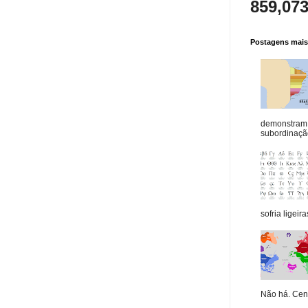
859,07
Postagens mais 
demonstram 
subordinação
sofria ligeiras
Não há. Cená