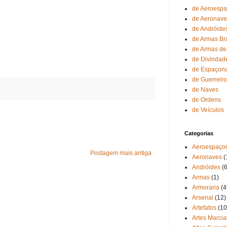
de Aeroesp
de Aeronave
de Andróide
de Armas Br
de Armas de
de Divindad
de Espaçon
de Guerreir
de Naves
de Ordens
de Veículos
Categorias
Aeroespaço
Postagem mais antiga
Aeronaves
(
Andróides
(6
Armas
(1)
Armoraria
(4
Arsenal
(12)
Artefatos
(10
Artes Marcia