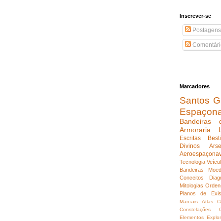
Inscrever-se
Postagens
Comentári
Marcadores
Santos Gu
Espaçon
Bandeiras 
Armoraria
Escritas
Best
Divinos
Ars
Aeroespaçona
Tecnologia
Veícu
Bandeiras
Moed
Conceitos
Diag
Mitologias
Orden
Planos de Exis
Marciais
Atlas C
Constelações
Elementos
Explo