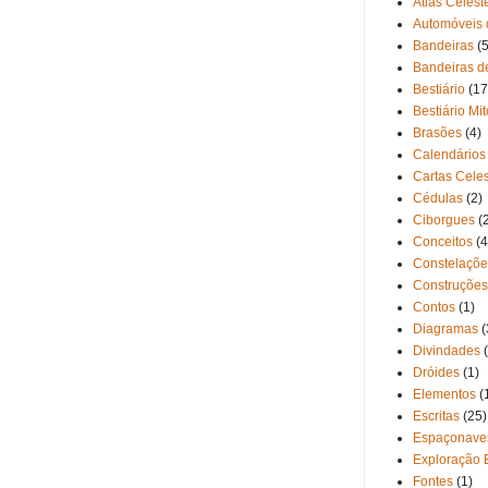
Atlas Celest
Automóveis 
Bandeiras
(5
Bandeiras d
Bestiário
(17
Bestiário Mi
Brasões
(4)
Calendários
Cartas Cele
Cédulas
(2)
Ciborgues
(
Conceitos
(4
Constelaçõe
Construções
Contos
(1)
Diagramas
(
Divindades
Dróides
(1)
Elementos
(
Escritas
(25)
Espaçonave
Exploração 
Fontes
(1)