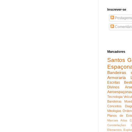
Inscrever-se
Postagens
Comentári
Marcadores
Santos Gu
Espaçon
Bandeiras 
Armoraria
Escritas
Best
Divinos
Ars
Aeroespaçona
Tecnologia
Veícu
Bandeiras
Moed
Conceitos
Diag
Mitologias
Orden
Planos de Exis
Marciais
Atlas C
Constelações
Elementos
Explo