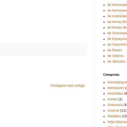
de Aeroesp
de Aeronave
de Andróide
de Armas Br
de Armas de
de Divindad
de Espaçon
de Guerreir
de Naves
de Ordens
de Veículos
Categorias
Aeroespaço
Postagem mais antiga
Aeronaves
(
Andróides
(6
Armas
(1)
Armoraria
(4
Arsenal
(12)
Artefatos
(10
Artes Marcia