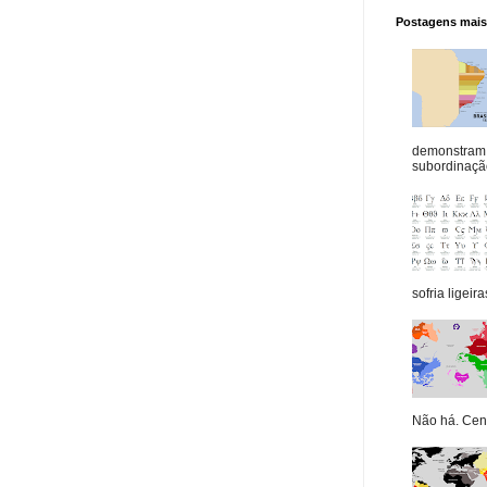
Postagens mais 
demonstram 
subordinação
sofria ligeiras
Não há. Cená