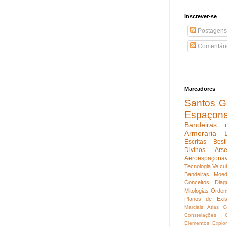
Inscrever-se
Postagens
Comentári
Marcadores
Santos Gu
Espaçon
Bandeiras 
Armoraria
Escritas
Best
Divinos
Ars
Aeroespaçona
Tecnologia
Veícu
Bandeiras
Moed
Conceitos
Diag
Mitologias
Orden
Planos de Exis
Marciais
Atlas C
Constelações
Elementos
Explo