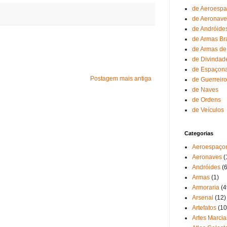
de Aeroesp
de Aeronave
de Andróide
de Armas Br
de Armas de
de Divindad
de Espaçon
Postagem mais antiga
de Guerreir
de Naves
de Ordens
de Veículos
Categorias
Aeroespaço
Aeronaves
(
Andróides
(6
Armas
(1)
Armoraria
(4
Arsenal
(12)
Artefatos
(10
Artes Marcia