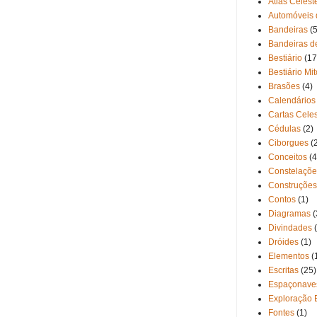
Atlas Celest
Automóveis 
Bandeiras
(5
Bandeiras d
Bestiário
(17
Bestiário Mi
Brasões
(4)
Calendários
Cartas Cele
Cédulas
(2)
Ciborgues
(
Conceitos
(4
Constelaçõe
Construções
Contos
(1)
Diagramas
(
Divindades
Dróides
(1)
Elementos
(
Escritas
(25)
Espaçonave
Exploração 
Fontes
(1)