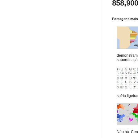
858,90
Postagens mais 
demonstram 
subordinação
sofria ligeiras
Não há. Cená