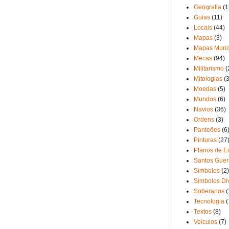
Geografia
(1
Guias
(11)
Locais
(44)
Mapas
(3)
Mapas Mund
Mecas
(94)
Militarismo
(
Mitologias
(3
Moedas
(5)
Mundos
(6)
Navios
(36)
Ordens
(3)
Panteões
(6
Pinturas
(27
Planos de Ex
Santos Guer
Símbolos
(2)
Símbolos Di
Soberanos
(
Tecnologia
(
Textos
(8)
Veículos
(7)