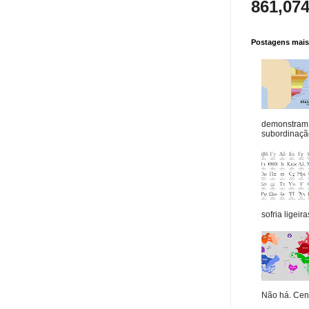
861,07
Postagens mais 
demonstram 
subordinação
sofria ligeiras
Não há. Cená