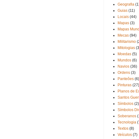
Geografia
(1
Guias
(11)
Locais
(44)
Mapas
(3)
Mapas Mund
Mecas
(94)
Militarismo
(
Mitologias
(3
Moedas
(5)
Mundos
(6)
Navios
(36)
Ordens
(3)
Panteões
(6
Pinturas
(27
Planos de Ex
Santos Guer
Símbolos
(2)
Símbolos Di
Soberanos
(
Tecnologia
(
Textos
(8)
Veículos
(7)