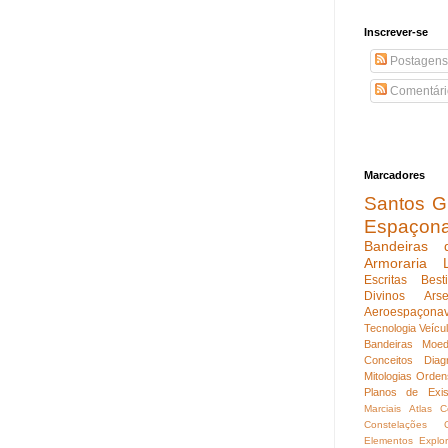
Inscrever-se
Postagens
Comentári
Marcadores
Santos Gu
Espaçon
Bandeiras 
Armoraria
Escritas
Best
Divinos
Ars
Aeroespaçona
Tecnologia
Veícu
Bandeiras
Moed
Conceitos
Diag
Mitologias
Orden
Planos de Exis
Marciais
Atlas C
Constelações
Elementos
Explo