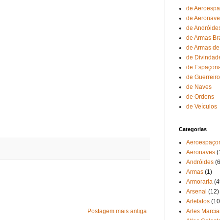
de Aeroesp
de Aeronave
de Andróide
de Armas Br
de Armas de
de Divindad
de Espaçon
de Guerreir
de Naves
de Ordens
de Veículos
Categorias
Aeroespaço
Aeronaves
(
Andróides
(6
Armas
(1)
Armoraria
(4
Arsenal
(12)
Artefatos
(10
Postagem mais antiga
Artes Marcia