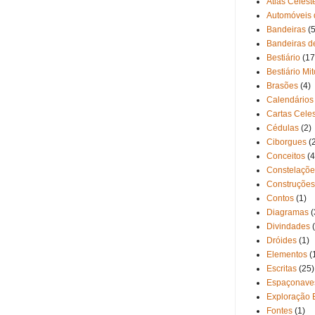
Atlas Celest
Automóveis 
Bandeiras
(5
Bandeiras d
Bestiário
(17
Bestiário Mi
Brasões
(4)
Calendários
Cartas Cele
Cédulas
(2)
Ciborgues
(
Conceitos
(4
Constelaçõe
Construções
Contos
(1)
Diagramas
(
Divindades
Dróides
(1)
Elementos
(
Escritas
(25)
Espaçonave
Exploração 
Fontes
(1)