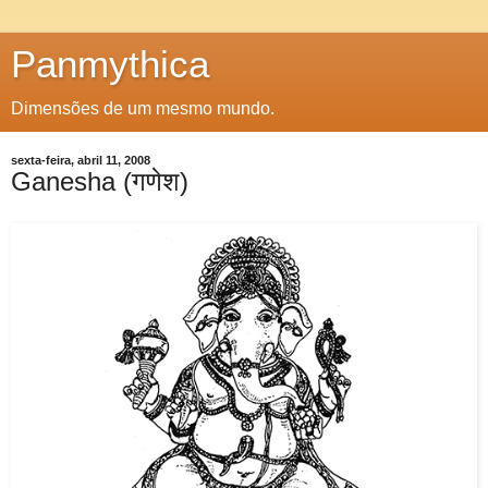
Panmythica
Dimensões de um mesmo mundo.
sexta-feira, abril 11, 2008
Ganesha (गणेश)