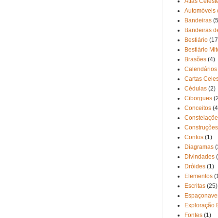
Atlas Celest
Automóveis 
Bandeiras
(5
Bandeiras d
Bestiário
(17
Bestiário Mi
Brasões
(4)
Calendários
Cartas Cele
Cédulas
(2)
Ciborgues
(
Conceitos
(4
Constelaçõe
Construções
Contos
(1)
Diagramas
(
Divindades
Dróides
(1)
Elementos
(
Escritas
(25)
Espaçonave
Exploração 
Fontes
(1)