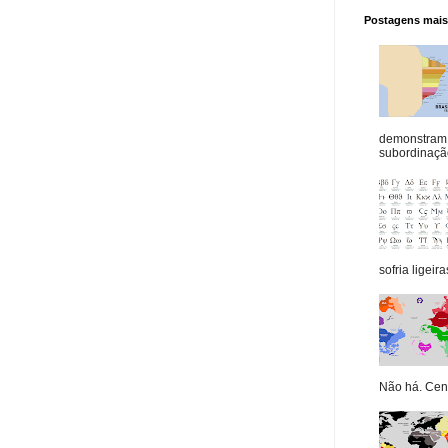
Postagens mais 
demonstram 
subordinação
sofria ligeiras
Não há. Cená