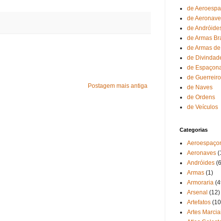
de Aeroesp
de Aeronave
de Andróide
de Armas Br
de Armas de
de Divindad
de Espaçon
de Guerreir
Postagem mais antiga
de Naves
de Ordens
de Veículos
Categorias
Aeroespaço
Aeronaves
(
Andróides
(6
Armas
(1)
Armoraria
(4
Arsenal
(12)
Artefatos
(10
Artes Marcia