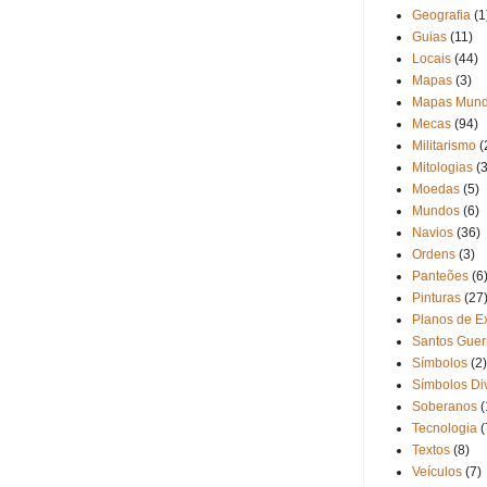
Geografia
(1
Guias
(11)
Locais
(44)
Mapas
(3)
Mapas Mund
Mecas
(94)
Militarismo
(
Mitologias
(3
Moedas
(5)
Mundos
(6)
Navios
(36)
Ordens
(3)
Panteões
(6
Pinturas
(27
Planos de Ex
Santos Guer
Símbolos
(2)
Símbolos Di
Soberanos
(
Tecnologia
(
Textos
(8)
Veículos
(7)