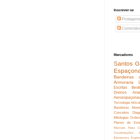
Inscrever-se
Postagens
Comentári
Marcadores
Santos Gu
Espaçon
Bandeiras 
Armoraria
Escritas
Best
Divinos
Ars
Aeroespaçona
Tecnologia
Veícu
Bandeiras
Moed
Conceitos
Diag
Mitologias
Orden
Planos de Exis
Marciais
Atlas C
Constelações
Elementos
Explo