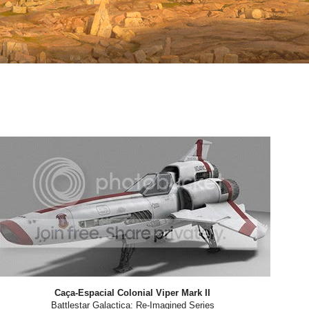
Caça-Espacial Colonial Viper Mark II
Battlestar Galactica: Re-Imagined Series