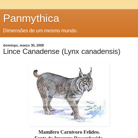
Panmythica
Dimensões de um mesmo mundo.
domingo, março 30, 2008
Lince Canadense (Lynx canadensis)
Mamífero Carnívoro Felídeo.