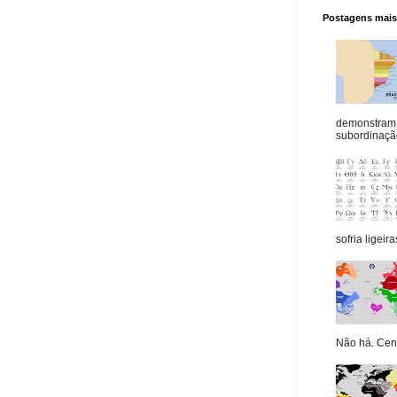
Postagens mais 
demonstram 
subordinação
sofria ligeiras
Não há. Cená