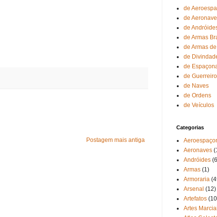
de Aeroesp
de Aeronave
de Andróide
de Armas Br
de Armas de
de Divindad
de Espaçon
de Guerreir
de Naves
de Ordens
de Veículos
Categorias
Postagem mais antiga
Aeroespaço
Aeronaves
(
Andróides
(6
Armas
(1)
Armoraria
(4
Arsenal
(12)
Artefatos
(10
Artes Marcia