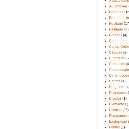
Atlas Celest
Automóveis 
Bandeiras
(5
Bandeiras d
Bestiário
(17
Bestiário Mi
Brasões
(4)
Calendários
Cartas Cele
Cédulas
(2)
Ciborgues
(
Conceitos
(4
Constelaçõe
Construções
Contos
(1)
Diagramas
(
Divindades
Dróides
(1)
Elementos
(
Escritas
(25)
Espaçonave
Exploração 
Fontes
(1)