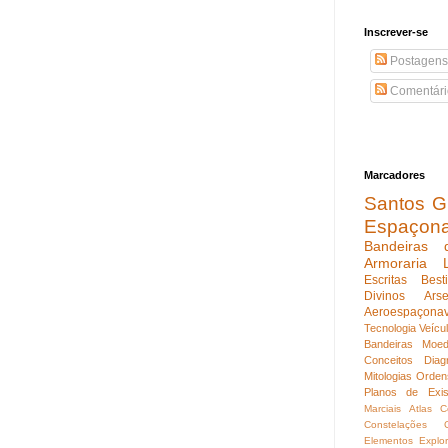
Inscrever-se
Postagens
Comentári
Marcadores
Santos Gu
Espaçon
Bandeiras 
Armoraria
Escritas
Best
Divinos
Ars
Aeroespaçona
Tecnologia
Veícu
Bandeiras
Moed
Conceitos
Diag
Mitologias
Orden
Planos de Exis
Marciais
Atlas C
Constelações
Elementos
Explo