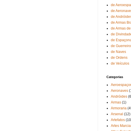
de Aeroesp
de Aeronave
de Andróide
de Armas Br
de Armas de
de Divindad
de Espaçon
de Guerreir
de Naves
de Ordens
de Veículos
Categorias
Aeroespaço
Aeronaves
(
Andróides
(6
Armas
(1)
Armoraria
(4
Arsenal
(12)
Artefatos
(10
Artes Marcia