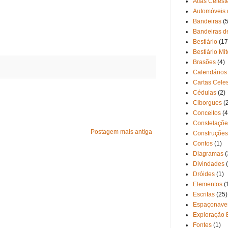
Atlas Celest
Automóveis 
Bandeiras
(5
Bandeiras d
Bestiário
(17
Bestiário Mi
Brasões
(4)
Calendários
Cartas Cele
Cédulas
(2)
Ciborgues
(
Conceitos
(4
Constelaçõe
Postagem mais antiga
Construções
Contos
(1)
Diagramas
(
Divindades
Dróides
(1)
Elementos
(
Escritas
(25)
Espaçonave
Exploração 
Fontes
(1)