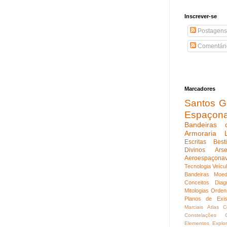
Inscrever-se
Postagens
Comentári
Marcadores
Santos Gu
Espaçon
Bandeiras 
Armoraria
Escritas
Best
Divinos
Ars
Aeroespaçona
Tecnologia
Veícu
Bandeiras
Moed
Conceitos
Diag
Mitologias
Orden
Planos de Exis
Marciais
Atlas C
Constelações
Elementos
Explo