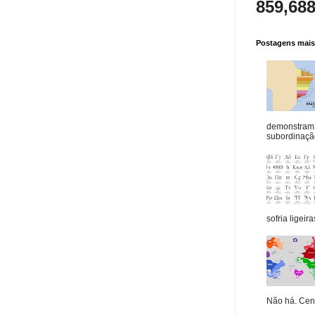
859,68
Postagens mais 
demonstram 
subordinação
sofria ligeiras
Não há. Cená