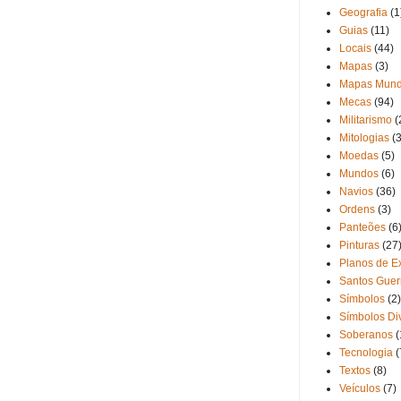
Geografia
(1
Guias
(11)
Locais
(44)
Mapas
(3)
Mapas Mund
Mecas
(94)
Militarismo
(
Mitologias
(3
Moedas
(5)
Mundos
(6)
Navios
(36)
Ordens
(3)
Panteões
(6
Pinturas
(27
Planos de Ex
Santos Guer
Símbolos
(2)
Símbolos Di
Soberanos
(
Tecnologia
(
Textos
(8)
Veículos
(7)